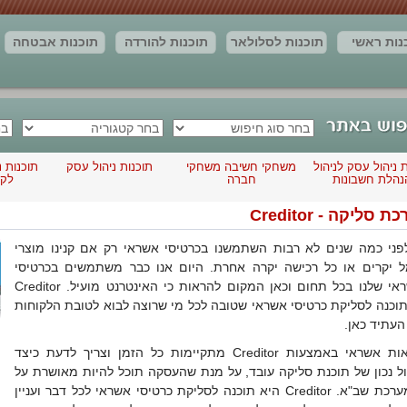
נות ראשי
תוכנות לסלולאר
תוכנות להורדה
תוכנות אבטחה
חדשות
יצירת קשר
מאמרים
תוצאות החיפוש
ת ניהול עסק לניהול
משחקי חשיבה משחקי
תוכנות ניהול עסק
תוכנות נ
נהלת חשבונות
חברה
לקוח
 סליקה - Creditor
פני כמה שנים לא רבות השתמשנו בכרטיסי אשראי רק אם קנינו מוצרי
 יקרים או כל רכישה יקרה אחרת. היום אנו כבר משתמשים בכרטיסי
האשראי שלנו בכל תחום וכאן המקום להראות כי האינטרנט מועיל. Creditor
תוכנה לסליקת כרטיסי אשראי שטובה לכל מי שרוצה לבוא לטובת הלקוחות
העתיד כאן.
עסקאות אשראי באמצעות Creditor מתקיימות כל הזמן וצריך לדעת כיצד
ל נכון של תוכנת סליקה עובד, על מנת שהעסקה תוכל להיות מאושרת על
ידי מערכת שב"א. Creditor היא תוכנה לסליקת כרטיסי אשראי לכל דבר ועניין