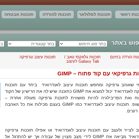
נות ראשי
תוכנות לסלולאר
תוכנות להורדה
תוכנות אבטחה
חדשות
יצירת קשר
מאמרים
תוצאות החיפוש
נות הורדה בחינם
תוכנות גלאקסי טאב /
תוכנות עיצוב וגרפיקה
Galaxy Tab לעיצוב
וגרפיקה
ת גרפיקאי עם קוד פתוח – GIMP
י שאוהב גרפיקה ומחפש תוכנות עיצוב לאנדרואיד ביחד עם תוכנות
גרפיקה לאנדרואיד יכול למצוא את GIMP כתוכנה שיש לה את הרישיון של הקוד
ח ואת הפריבילגיה להיות מושווית לתוכנת גרפיקה מעולה אחרת –
פוטושופ. תוכנות עיצוב לאנדרואיד כמו GIMP בעצם מכילות את כל האהבה
רוצים.
ב לצייר ולעצב עם תוכנות עיצוב לאנדרואיד או אפילו תוכנות גרפיקה
לאנדרואיד מביאה את GIMP לידי מצב מצוין של עבודה אך יש להתרגל אל