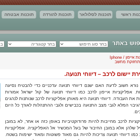
נות ראשי
תוכנות לסלולאר
תוכנות להורדה
תוכנות אבטחה
חדשות
יצירת קשר
מאמרים
תוצאות החיפוש
תוכנות אייפון / Iphone
תחזוקת מחשב
ת יישום לרכב – דיווחי תנועה.
 נורא חשוב לדעת האם ישנם דיווחי תנועה עדכניים כדי להבטיח נסיעה
ת. אפליקציות אייפון לרכב כמו דיווחי תנועה של קול ישראל אמורות
 את העבודה. דיווחי תנועה היא מאותן אפליקציות לרכב שנותנות לנהגים
גיבוי המלא לגבי מצב התנועה בכבישים ולגבי ההתנהלות לאורך כל היום
ים.
קציות לרכב מחייבות להיות פרודוקטיביות באופן כזה או אחר, לא במובן
ל שלהן אלא במובן החיבור של בעל המכשיר אל האפליקציה. אפליקציות
 כמו דיווחי תנועה צריכות להיות גם מאוד פשוטות ומאוד ישימות בשטח.