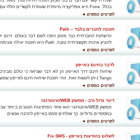
שמירת קשר עם חברים בפייסבוק הפכה להיות צורך מאוד ב
בכלל. Fone היא אפליקציה מיוחדת שעוזרת לקשרים הללו עם שיחות חינם באייפון.
לפרטים נוספים ◄
תוכנה לחברים בלבד – Path
הרשתות החברתית כבר מזמן הפכו לשם דבר בעולם. היום יש
להציע איכות תקשורתית טובה. Path היא תוכנה יעילה ונעימה למשתמשים.
לפרטים נוספים ◄
לדבר בחינם באייפון
שיחות חינם דרך האייפון הן לא דבר שנראה כי כולם מבינ
Tango ניתן לעשות זאת. זוהי תוכנת שיחות חינם לאייפון שמשרתת היטב את המשתמשים.
לפרטים נוספים ◄
דיוור גדול ורב - ממשק WEB/אינטרנטי
ממשק WEB/אינטרנטי הוא אחד הפתרונות הטובים ביותר
במספרים גדולים. כך שולחים סמס באייפון להרבה אנשים.
לפרטים נוספים ◄
לשלוט בהודעות באייפון - Fix SMS