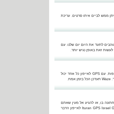
יתן ממש לביים איתו סרטים. עריכת
והבים לתעד את היום יום שלנו. עם
ניווטים הם כבר לא נחלתם של מי שמבינים ויודעים לקרוא מפות. עם GPS לאייפון כל אחד יכול
ת.
ונה בו, או להגיע אל מעין שאתם
רוצים לטייל לידו ולא מצאתם זאת במפה. עם יישום של Ituran GPS Israel GPS לאייפון הדבר