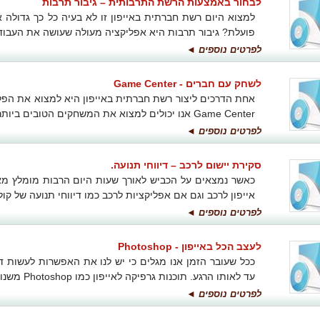
לבחור באמצעות הרשת התרבותית – גיבור תרבות
למצוא היום רשת חברתית באייפון זו לא בעיה כל כך גדולה
פועלת? גיבור תרבות היא אפליקציה מעולה שעושה את העבוד
לפרטים נוספים ◄
לשחק עם חברים - Game Center
אחת הדרכים ליצור רשת חברתית באייפון היא למצוא את הפל
Game Center אנו יכולים למצוא את המשחקים הטובים ביותר שיש
לפרטים נוספים ◄
סקירת יישום לרכב – דיווחי תנועה.
כאשר נמצאים על הכביש לאורך שעות היום הרבות מומלץ מא
אייפון לרכב וגם אם אפליקציות לרכב כמו דיווחי תנועה של קול
לפרטים נוספים ◄
לעצב הכל באייפון - Photoshop
ככל שעובר הזמן אנו מגלים כי יש לנו את האפשרות לעשות ד
עד לאותו הרגע. תוכנות גרפיקה לאייפון כמו Photoshop משנות באופן משמעותי את התמונה.
לפרטים נוספים ◄