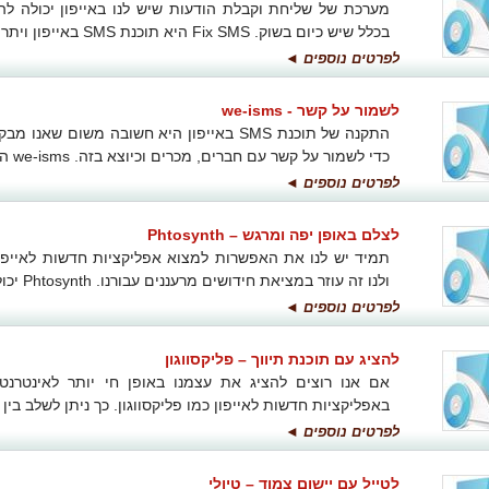
מערכת של שליחת וקבלת הודעות שיש לנו באייפון יכולה להי
בכלל שיש כיום בשוק. Fix SMS היא תוכנת SMS באייפון ויתרונותיה רבים.
לפרטים נוספים ◄
לשמור על קשר - we-isms
התקנה של תוכנת SMS באייפון היא חשובה משום
כדי לשמור על קשר עם חברים, מכרים וכיוצא בזה. we-isms היא תוכנת מעולה לשם כך.
לפרטים נוספים ◄
לצלם באופן יפה ומרגש – Phtosynth
תמיד יש לנו את האפשרות למצוא אפליקציות חדשות לאייפון
ולנו זה עוזר במציאת חידושים מרעננים עבורנו. Phtosynth יכולה להיות דוגמא מעולה.
לפרטים נוספים ◄
להציג עם תוכנת תיווך – פליקסווגון
אם אנו רוצים להציג את עצמנו באופן חי יותר לאינטרנט
באפליקציות חדשות לאייפון כמו פליקסווגון. כך ניתן לשלב בין 
לפרטים נוספים ◄
לטייל עם יישום צמוד – טיולי