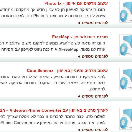
עיצוב מרשים עם אייפון - Photo fx
תוכנות גרפיקה לאייפון הן לא עניין חדש אך מתקדם ומתחדש ב
שיכול לתמוך בתוכנות עיצוב ועם Photo fx ניתן לעצב תמונות.
לפרטים נוספים ◄
תוכנת ניווט לאייפון - FreeMap
היום זה נראה פשוט להגיע ממקום למקום משום שתוכנות הניו
עוזרו לנו מאוד. FreeMapהיא תוכנת ניווט לאייפון עם הפיתרון האולטימטיבי.
לפרטים נוספים ◄
עיצוב מרהיב ומעניין באייפון - Cute Screenz
לפני שמתקינים תוכנות גרפיקה ועיצוב יש לבדוק האם התוכנו
להתחלה.
לפרטים נוספים ◄
לערוך סרטים באייפון עם Videora iPhone Converter – הצלחה גדולה
לשלוח סרט קצר ונחמד לחברים זו כבר לא מטלה שצריך לה
לערוך את הסרט. עריכת וידיאו באייפון עם Videora iPhone Converter פותרת את הבעיה הזו.
לפרטים נוספים ◄