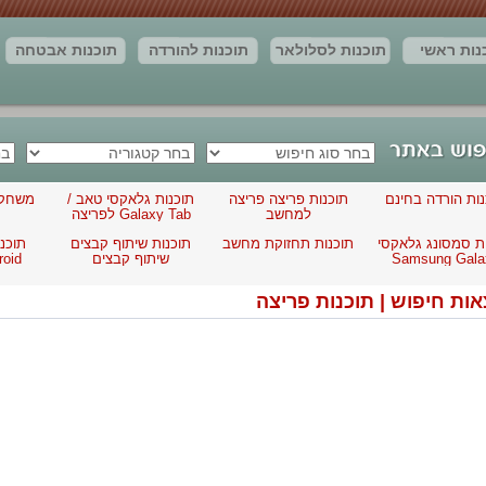
נות ראשי
תוכנות לסלולאר
תוכנות להורדה
תוכנות אבטחה
חדשות
יצירת קשר
מאמרים
תוצאות החיפוש
נות הורדה בחינם
תוכנות פריצה פריצה
תוכנות גלאקסי טאב /
משחקי
למחשב
Galaxy Tab לפריצה
ת סמסונג גלאקסי
תוכנות תחזוקת מחשב
תוכנות שיתוף קבצים
תוכנו
Samsung Gala
שיתוף קבצים
Android
לריגול
אות חיפוש | תוכנות פריצה